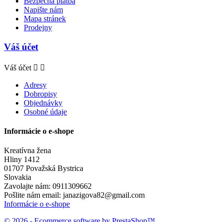
Bezpečná platba
Napište nám
Mapa stránek
Prodejny
Váš účet
Váš účet


Adresy
Dobropisy
Objednávky
Osobné údaje
Informácie o e-shope
Kreatívna žena
Hliny 1412
01707 Považská Bystrica
Slovakia
Zavolajte nám:
0911309662
Pošlite nám email:
janazigova82@gmail.com
Informácie o e-shope
© 2026 - Ecommerce software by PrestaShop™