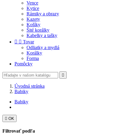
Vence
Kytice
Rámiky a obrazy
Kazety
Košíky
Šité korálky
Kabelky a tašky


Tovar
Odliatky a mydlá
Korálky
Forma
Pomôcky

Úvodná stránka
Babiky
Babiky

OK
Filtrovať podľa