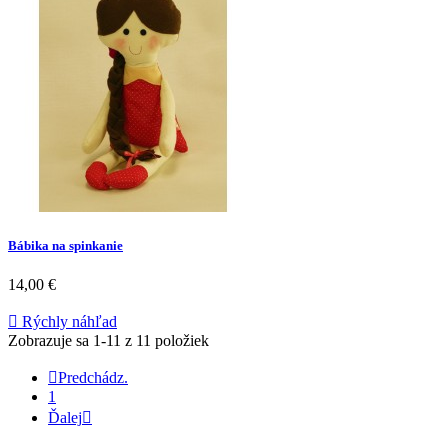
Bábika na spinkanie
14,00 €

Rýchly náhľad
Zobrazuje sa 1-11 z 11 položiek

Predchádz.
1
Ďalej
