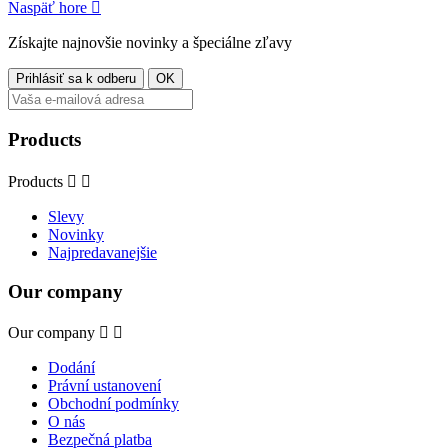
Naspäť hore

Získajte najnovšie novinky a špeciálne zľavy
Products
Products


Slevy
Novinky
Najpredavanejšie
Our company
Our company


Dodání
Právní ustanovení
Obchodní podmínky
O nás
Bezpečná platba