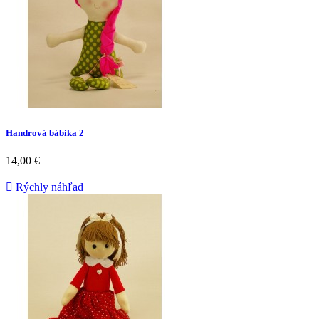
Handrová bábika 2
14,00 €

Rýchly náhľad