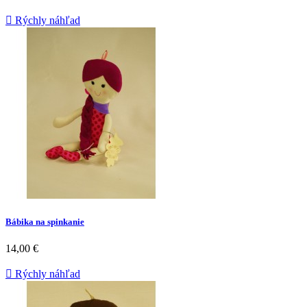

Rýchly náhľad
Bábika na spinkanie
14,00 €

Rýchly náhľad