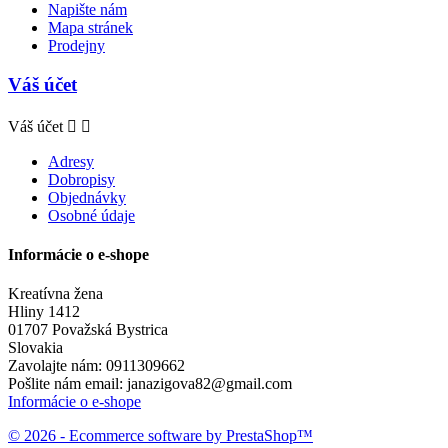
Napište nám
Mapa stránek
Prodejny
Váš účet
Váš účet


Adresy
Dobropisy
Objednávky
Osobné údaje
Informácie o e-shope
Kreatívna žena
Hliny 1412
01707 Považská Bystrica
Slovakia
Zavolajte nám:
0911309662
Pošlite nám email:
janazigova82@gmail.com
Informácie o e-shope
© 2026 - Ecommerce software by PrestaShop™