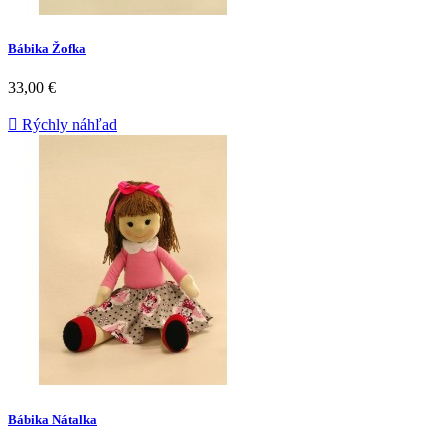
Bábika Žofka
33,00 €

Rýchly náhľad
Bábika Nátalka