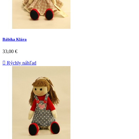
Bábika Klára
33,00 €

Rýchly náhľad