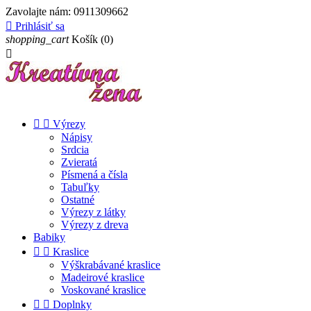
Zavolajte nám:
0911309662

Prihlásiť sa
shopping_cart
Košík
(0)



Výrezy
Nápisy
Srdcia
Zvieratá
Písmená a čísla
Tabuľky
Ostatné
Výrezy z látky
Výrezy z dreva
Babiky


Kraslice
Výškrabávané kraslice
Madeirové kraslice
Voskované kraslice


Doplnky