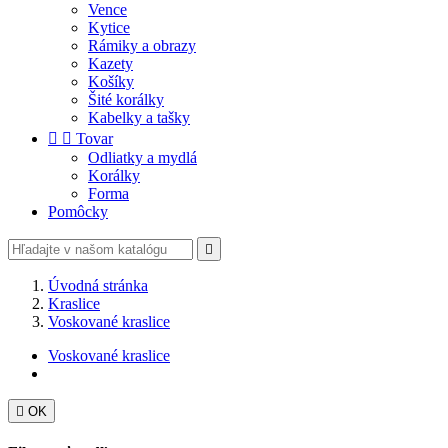
Vence
Kytice
Rámiky a obrazy
Kazety
Košíky
Šité korálky
Kabelky a tašky


Tovar
Odliatky a mydlá
Korálky
Forma
Pomôcky

Úvodná stránka
Kraslice
Voskované kraslice
Voskované kraslice

OK