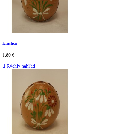
Kraslica
1,80 €

Rýchly náhľad