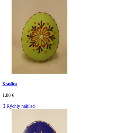
Kraslica
1,80 €

Rýchly náhľad