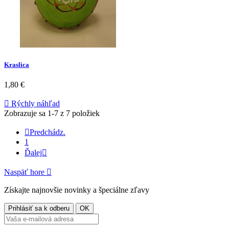
Kraslica
1,80 €

Rýchly náhľad
Zobrazuje sa 1-7 z 7 položiek

Predchádz.
1
Ďalej

Naspäť hore

Získajte najnovšie novinky a špeciálne zľavy