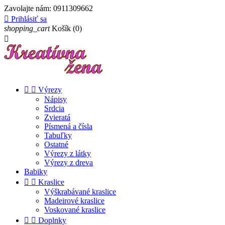
Zavolajte nám:
0911309662

Prihlásiť sa
shopping_cart
Košík
(0)



Výrezy
Nápisy
Srdcia
Zvieratá
Písmená a čísla
Tabuľky
Ostatné
Výrezy z látky
Výrezy z dreva
Babiky


Kraslice
Výškrabávané kraslice
Madeirové kraslice
Voskované kraslice


Doplnky