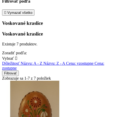
Filtrovať podľa

Vymazať všetko
Voskované kraslice
Voskované kraslice
Existuje 7 produktov.
Zoradiť podľa:
Vybrať

Dôležitosť
Názvu: A - Z
Názvu: Z - A
Cena: vzostupne
Cena:
zostupne
Filtrovať
Zobrazuje sa 1-7 z 7 položiek