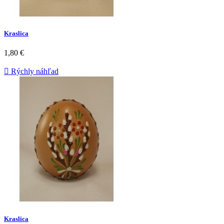
Kraslica
1,80 €

Rýchly náhľad
Kraslica