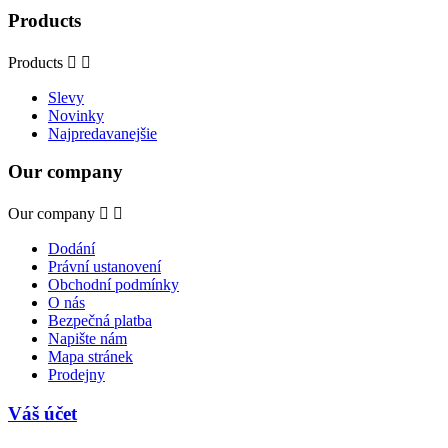
Products
Products


Slevy
Novinky
Najpredavanejšie
Our company
Our company


Dodání
Právní ustanovení
Obchodní podmínky
O nás
Bezpečná platba
Napište nám
Mapa stránek
Prodejny
Váš účet