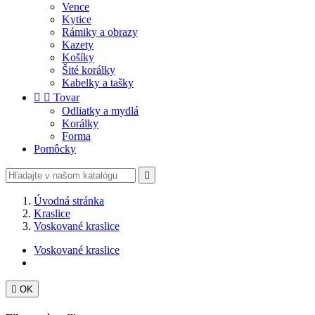
Vence
Kytice
Rámiky a obrazy
Kazety
Košíky
Šité korálky
Kabelky a tašky


Tovar
Odliatky a mydlá
Korálky
Forma
Pomôcky

Úvodná stránka
Kraslice
Voskované kraslice
Voskované kraslice

OK