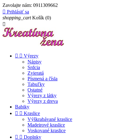
Zavolajte nám:
0911309662

Prihlásiť sa
shopping_cart
Košík
(0)



Výrezy
Nápisy
Srdcia
Zvieratá
Písmená a čísla
Tabuľky
Ostatné
Výrezy z látky
Výrezy z dreva
Babiky


Kraslice
Výškrabávané kraslice
Madeirové kraslice
Voskované kraslice


Doplnky