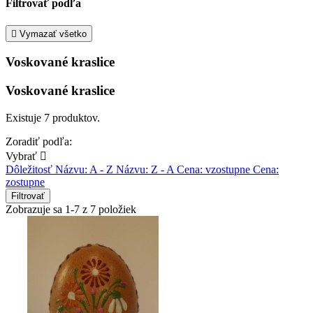
Filtrovať podľa

Vymazať všetko
Voskované kraslice
Voskované kraslice
Existuje 7 produktov.
Zoradiť podľa:
Vybrať

Dôležitosť
Názvu: A - Z
Názvu: Z - A
Cena: vzostupne
Cena:
zostupne
Filtrovať
Zobrazuje sa 1-7 z 7 položiek