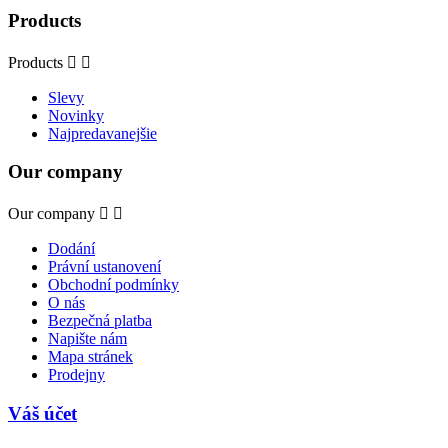
Products
Products


Slevy
Novinky
Najpredavanejšie
Our company
Our company


Dodání
Právní ustanovení
Obchodní podmínky
O nás
Bezpečná platba
Napište nám
Mapa stránek
Prodejny
Váš účet