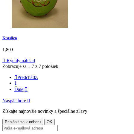
Kraslica
1,80 €

Rýchly náhľad
Zobrazuje sa 1-7 z 7 položiek

Predchádz.
1
Ďalej

Naspäť hore

Získajte najnovšie novinky a špeciálne zľavy