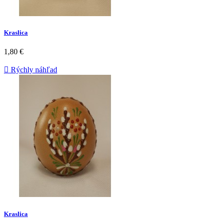
Kraslica
1,80 €

Rýchly náhľad
Kraslica