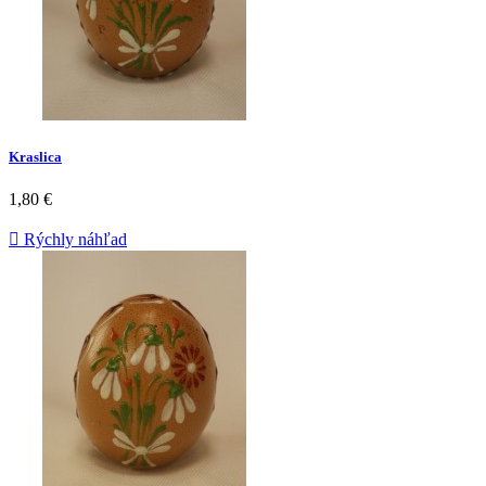
Kraslica
1,80 €

Rýchly náhľad