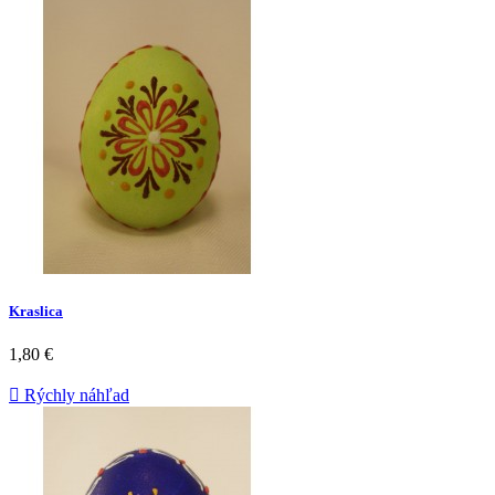
Kraslica
1,80 €

Rýchly náhľad