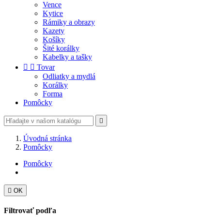
Vence
Kytice
Rámiky a obrazy
Kazety
Košíky
Šité korálky
Kabelky a tašky


Tovar
Odliatky a mydlá
Korálky
Forma
Pomôcky

Úvodná stránka
Pomôcky
Pomôcky

OK
Filtrovať podľa