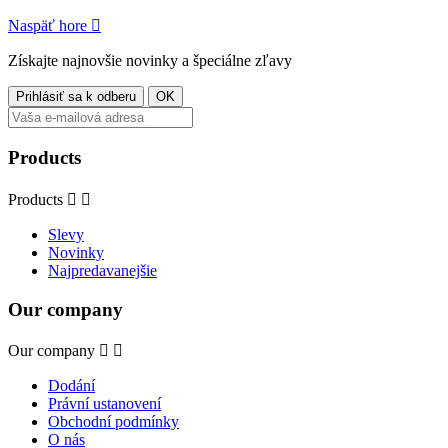
Naspäť hore

Získajte najnovšie novinky a špeciálne zľavy
Products
Products


Slevy
Novinky
Najpredavanejšie
Our company
Our company


Dodání
Právní ustanovení
Obchodní podmínky
O nás