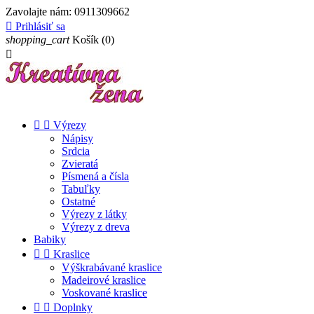
Zavolajte nám:
0911309662

Prihlásiť sa
shopping_cart
Košík
(0)



Výrezy
Nápisy
Srdcia
Zvieratá
Písmená a čísla
Tabuľky
Ostatné
Výrezy z látky
Výrezy z dreva
Babiky


Kraslice
Výškrabávané kraslice
Madeirové kraslice
Voskované kraslice


Doplnky