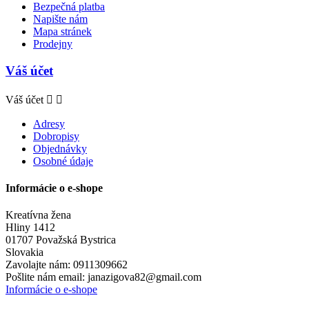
Bezpečná platba
Napište nám
Mapa stránek
Prodejny
Váš účet
Váš účet


Adresy
Dobropisy
Objednávky
Osobné údaje
Informácie o e-shope
Kreatívna žena
Hliny 1412
01707 Považská Bystrica
Slovakia
Zavolajte nám:
0911309662
Pošlite nám email:
janazigova82@gmail.com
Informácie o e-shope