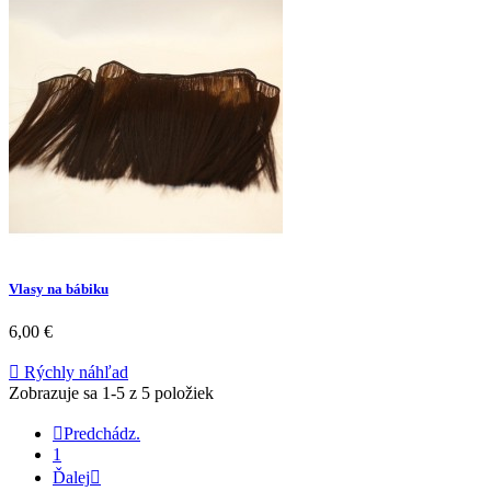
Vlasy na bábiku
6,00 €

Rýchly náhľad
Zobrazuje sa 1-5 z 5 položiek

Predchádz.
1
Ďalej
