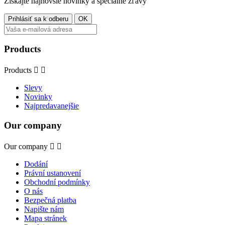
Získajte najnovšie novinky a špeciálne zľavy
Products
Products


Slevy
Novinky
Najpredavanejšie
Our company
Our company


Dodání
Právní ustanovení
Obchodní podmínky
O nás
Bezpečná platba
Napište nám
Mapa stránek