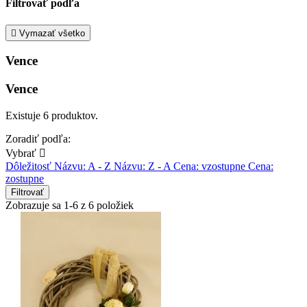
Filtrovať podľa

Vymazať všetko
Vence
Vence
Existuje 6 produktov.
Zoradiť podľa:
Vybrať

Dôležitosť
Názvu: A - Z
Názvu: Z - A
Cena: vzostupne
Cena:
zostupne
Filtrovať
Zobrazuje sa 1-6 z 6 položiek