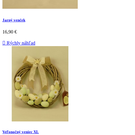
Jarný venček
16,90 €

Rýchly náhľad
Veľonočný veniec XL