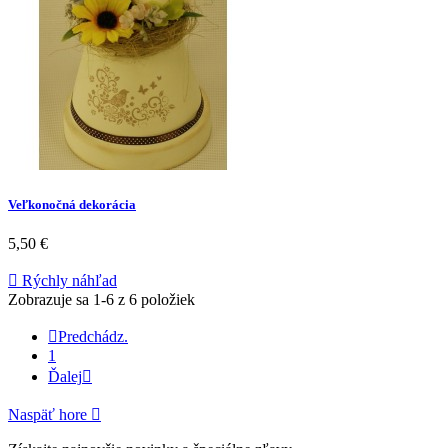
Veľkonočná dekorácia
5,50 €

Rýchly náhľad
Zobrazuje sa 1-6 z 6 položiek

Predchádz.
1
Ďalej

Naspäť hore
