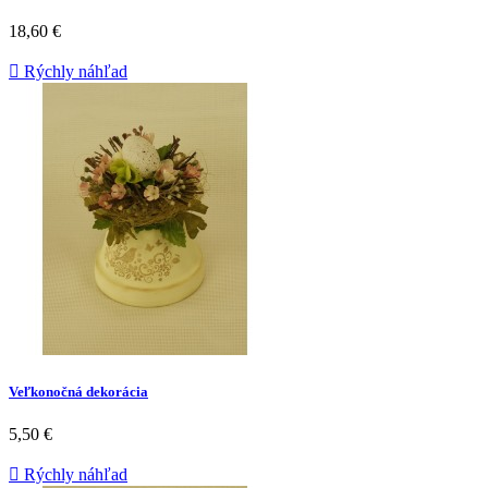
18,60 €

Rýchly náhľad
Veľkonočná dekorácia
5,50 €

Rýchly náhľad