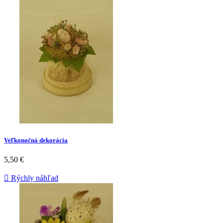
Veľkonočná dekorácia
5,50 €

Rýchly náhľad