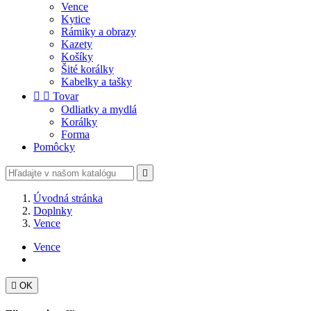
Vence
Kytice
Rámiky a obrazy
Kazety
Košíky
Šité korálky
Kabelky a tašky


Tovar
Odliatky a mydlá
Korálky
Forma
Pomôcky

Úvodná stránka
Doplnky
Vence
Vence

OK