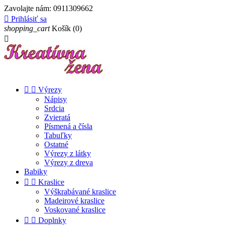
Zavolajte nám:
0911309662

Prihlásiť sa
shopping_cart
Košík
(0)



Výrezy
Nápisy
Srdcia
Zvieratá
Písmená a čísla
Tabuľky
Ostatné
Výrezy z látky
Výrezy z dreva
Babiky


Kraslice
Výškrabávané kraslice
Madeirové kraslice
Voskované kraslice


Doplnky