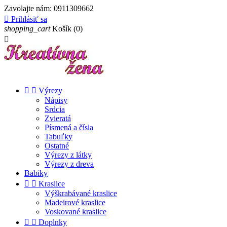
Zavolajte nám:
0911309662

Prihlásiť sa
shopping_cart
Košík
(0)



Výrezy
Nápisy
Srdcia
Zvieratá
Písmená a čísla
Tabuľky
Ostatné
Výrezy z látky
Výrezy z dreva
Babiky


Kraslice
Výškrabávané kraslice
Madeirové kraslice
Voskované kraslice


Doplnky