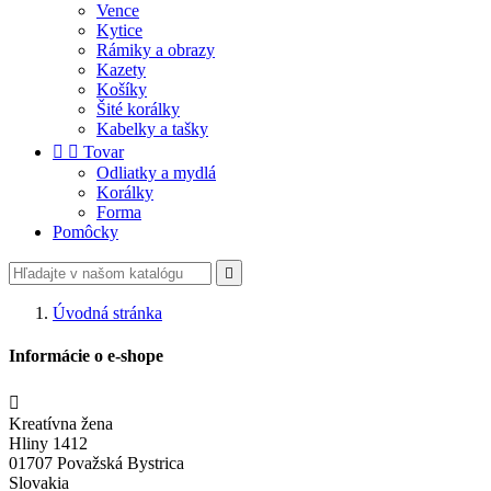
Vence
Kytice
Rámiky a obrazy
Kazety
Košíky
Šité korálky
Kabelky a tašky


Tovar
Odliatky a mydlá
Korálky
Forma
Pomôcky

Úvodná stránka
Informácie o e-shope

Kreatívna žena
Hliny 1412
01707 Považská Bystrica
Slovakia