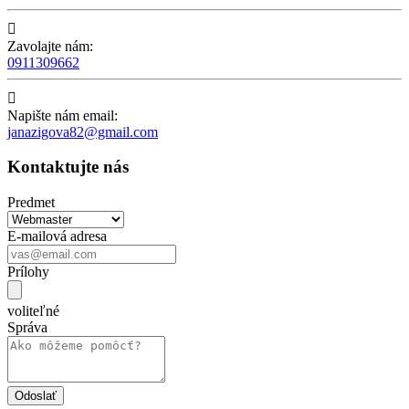

Zavolajte nám:
0911309662

Napište nám email:
janazigova82@gmail.com
Kontaktujte nás
Predmet
E-mailová adresa
Prílohy
voliteľné
Správa