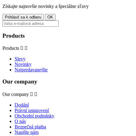
Získajte najnovšie novinky a špeciálne zľavy
Products
Products


Slevy
Novinky
Najpredavanejšie
Our company
Our company


Dodání
Právní ustanovení
Obchodní podmínky
O nás
Bezpečná platba
Napište nám