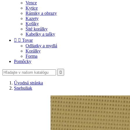
Vence
Kytice
Rámiky a obrazy
Kazety
Košíky
Šité korálky
Kabelky a tašky


Tovar
Odliatky a mydlá
Korálky
Forma
Pomôcky

Úvodná stránka
Snehuliak