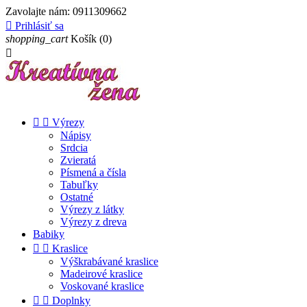
Zavolajte nám:
0911309662

Prihlásiť sa
shopping_cart
Košík
(0)



Výrezy
Nápisy
Srdcia
Zvieratá
Písmená a čísla
Tabuľky
Ostatné
Výrezy z látky
Výrezy z dreva
Babiky


Kraslice
Výškrabávané kraslice
Madeirové kraslice
Voskované kraslice


Doplnky