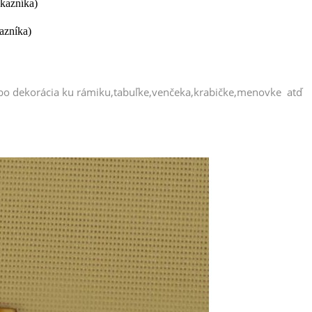
ákazníka)
azníka)
ebo dekorácia ku rámiku,tabuľke,venčeka,krabičke,menovke atď