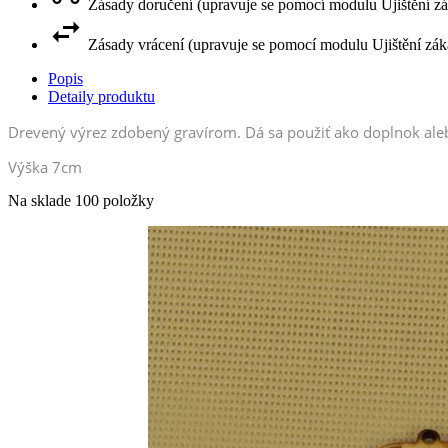
Zásady doručení (upravuje se pomocí modulu Ujištění z
Zásady vrácení (upravuje se pomocí modulu Ujištění zák
Popis
Detaily produktu
Drevený výrez zdobený gravírom. Dá sa použiť ako doplnok al
Výška 7cm
Na sklade
100 položky