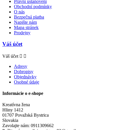
Právní ustanovení
Obchodní podmínky
O nás
Bezpečná platba
Napište nám
Mapa stránek
Prodejny
Váš účet
Váš účet


Adresy
Dobropisy
Objednávky
Osobné údaje
Informácie o e-shope
Kreatívna žena
Hliny 1412
01707 Považská Bystrica
Slovakia
Zavolajte nám:
0911309662