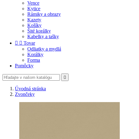
Vence
Kytice
Rámiky a obrazy
Kazety
Košíky
Šité korálky
Kabelky a tašky


Tovar
Odliatky a mydlá
Korálky
Forma
Pomôcky

Úvodná stránka
Zvončeky