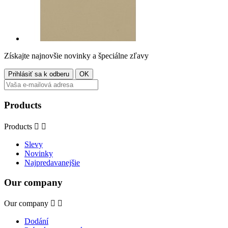
Získajte najnovšie novinky a špeciálne zľavy
Products
Products


Slevy
Novinky
Najpredavanejšie
Our company
Our company


Dodání