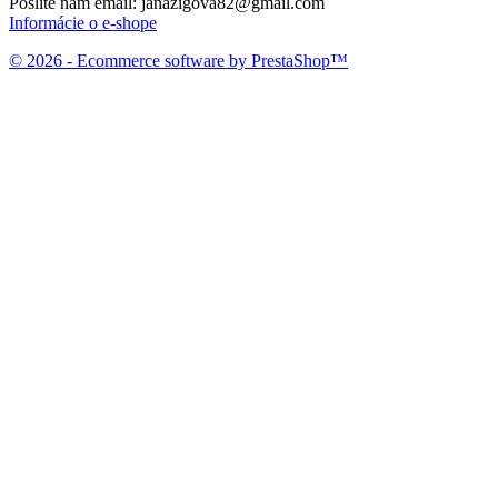
Pošlite nám email:
janazigova82@gmail.com
Informácie o e-shope
© 2026 - Ecommerce software by PrestaShop™