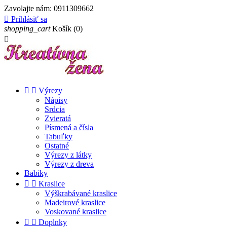
Zavolajte nám:
0911309662

Prihlásiť sa
shopping_cart
Košík
(0)



Výrezy
Nápisy
Srdcia
Zvieratá
Písmená a čísla
Tabuľky
Ostatné
Výrezy z látky
Výrezy z dreva
Babiky


Kraslice
Výškrabávané kraslice
Madeirové kraslice
Voskované kraslice


Doplnky